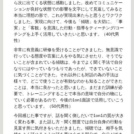
ら次に出てくる状態に感動しました。改めてコミュニケー
ションが良好な状態での影響を文字にして見返してみると
本当に理想の形で、これが実現出来たらと思うとワクワク
しました。実現に向けて、今後も「傾聴」を大切に、「事
実」と「客観」を意識した行動・指導をティーチング/コー
チングを上手く活用していきたいと思います。（40代男
性）
非常に有意義に研修を受けることができました。無意識で
行っている態度や言葉に人をやる気にさせたり、そうでな
いことが含まれている傾聴は、今までよく聞く手法で自分
なりにはやっているつもりであったが、できていないこと
に気づくことができた。それ以外にも対話の為の手法は
様々で、どこで使うことが有効なのかも知ることができた
ことは、本当に良かったと思いました。まだまだ訓練が必
要で、トレーニングすることで本当の意味で自分の物にし
ていく必要があるので、今後の1on1面談で活用していこう
と思っています。（50代男性）
今回感じた事ですが、話を聞く側しだいで1on1の質が大き
く変わる事、また話し方・聞く態度では自分自身の行動を
見直す所に気付きをいただきました。傾聴では、相手を気