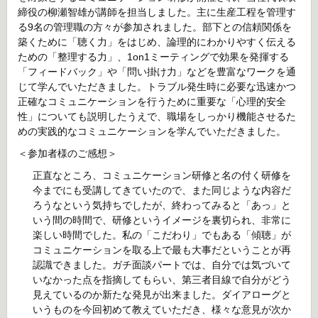
締役の柳瀬智雄が講師を担当しました。主に生産工程を管理す
る9名の管理職の方々が参加されました。部下との信頼関係を
築くために「聴く力」をはじめ、論理的にわかりやすく伝える
ための「整理する力」、1on1ミーティングで効果を発揮する
「フィードバック」や「問い掛け力」などを豊富なワークを通
じて学んでいただきました。トラブル発生時に必要な迅速かつ
正確なコミュニケーションを行うために重要な「心理的安全
性」についても説明したうえで、職場をしっかり機能させるた
めの実践的なコミュニケーションを学んでいただきました。
＜参加者様のご感想＞
正直なところ、コミュニケーション研修と名の付く研修を
今までにも受講してきていたので、また同じような内容だ
ろうなという気持ちでしたが、終わってみると「あっ」と
いう間の時間で、研修というイメージを裏切られ、非常に
楽しい時間でした。私の「こだわり」でもある「傾聴」が
コミュニケーションを取る上で最も大事だということが再
認識できました。ガチ面談パートでは、自分では気づいて
いなかった点を指摘してもらい、第三者目線で自分がどう
見えているのか新たな発見が出来ました。ダイアローグと
いうものを今回初めて教えていただき、様々な意見が次か